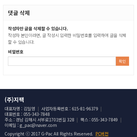
댓글 삭제
작성자만 글을 삭제할 수 있습니다.
작성자 본인이라면, 글 작성시 입력한 비밀번호를 입력하여 글을 삭제
할 수 있습니다.
비밀번호
확인
(주)지팩
대표자명 : 김일영
|
사업자등록번호 : 615-81-96379
|
대표번호 : 055-343-7848
주소 : 경남 김해시 서부로1701번길 328
|
팩스 : 055-343-7849
|
이메일 : g_pac@naver.com
Copyright ⓒ 2017 G-Pac All Rights Reserved.
PC버전