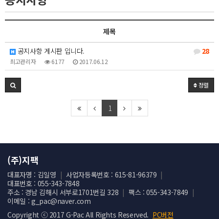
제목
공지사항 게시판 입니다.
28
최고관리자
6177
2017.06.12
정렬
1
(주)지팩
대표자명 : 김일영
|
사업자등록번호 : 615-81-96379
|
대표번호 : 055-343-7848
주소 : 경남 김해시 서부로1701번길 328
|
팩스 : 055-343-7849
|
이메일 : g_pac@naver.com
Copyright ⓒ 2017 G-Pac All Rights Reserved.
PC버전