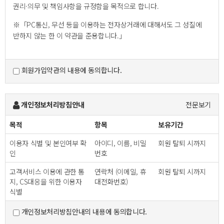
권리·의무 및 책임사항을 규정함을 목적으로 합니다.
※「PC통신, 무선 등을 이용하는 전자상거래에 대해서도 그 성질에
반하지 않는 한 이 약관을 준용합니다.」
제2조 정의
회원가입약관의 내용에 동의합니다.
"몰" 이란 "회사"가 재화 또는 용역(이하 "재화 등" 이라 함)을
이용자에게 제공하기 위하여 컴퓨터등 정보통신설비를
이용하여 재화 등을 거래할 수 있도록 설정한 가상의 영업장을
개인정보처리방침안내
전문보기
말하며, 아울러 사이버몰을 운영하는 사업자의 의미로도
사용합니다.
목적
항목
보유기간
"이용자"란 "몰"에 접속하여 이 약관에 따라 "몰"이 제공하는
이용자 식별 및 본인여부 확
아이디, 이름, 비밀
회원 탈퇴 시까지
서비스를 받는 회원 및 비회원을 말합니다.
인
번호
'회원'이라 함은 “몰”에 회원등록을 한 자로서, 계속적으로
"몰"이 제공하는 서비스를 이용할 수 있는 자를 말합니다.
고객서비스 이용에 관한 통
연락처 (이메일, 휴
회원 탈퇴 시까지
'비회원'이라 함은 회원에 가입하지 않고 "몰"이 제공하는
지, CS대응을 위한 이용자
대전화번호)
서비스를 이용하는 자를 말합니다.
식별
개인정보처리방침안내의 내용에 동의합니다.
제3조 약관 등의 명시와 설명 및 개정